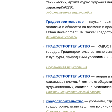
технических, архитектурно художест ве
характер&#8230; …
Художественная энциклопедия
Градостроительство
— наука и практ
3
человека и общества во времени и про
Urban development См. также: Градос
Финансовый словарь
ГРАДОСТРОИТЕЛЬСТВО
— ГРАДОСТРО
4
городов. Градостроительство тесно св
и культуры, природными условиями и 
…
Современная энциклопедия
ГРАДОСТРОИТЕЛЬСТВО
— теория и п
5
охватывает сложный комплекс обществе
художественных, санитарно гигиениче
Большой Энциклопедический словарь
градостроительство
— урбанизм, стр
6
градостроительство сущ., кол во синони
Словарь синонимов