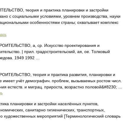
ЛЬСТВО, теория и практика планировки и застройки
язано с социальными условиями, уровнем производства, науки
национальными особенностями страны; охватывает комплекс
варь
ИТЕЛЬСТВО, а, ср. Искусство проектирования и
ительство. | прил. градостроительский, ая, ое. Толковый
ведова. 1949 1992 …
ИТЕЛЬСТВО, теория и практика развития, планировки и
ние имеет учёт демографич. проблем, вызываемых ростом числ.
ния естеств. и миграц. прироста, возрастно половой&#8230; …
рь
тика планировки и застройки населённых пунктов,
омических, санитарно гигиенических, транспортных,
но художественных мероприятий [Терминологический словарь