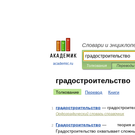
Словари и энциклоп
academic.ru
Толкования
Переводы
градостроительство
Толкование
Перевод
Книги
градостроительство
— градостроите
1
Орфографический словарь-справочник
Градостроительство
— теория и пра
2
Градостроительство охватывает сложны