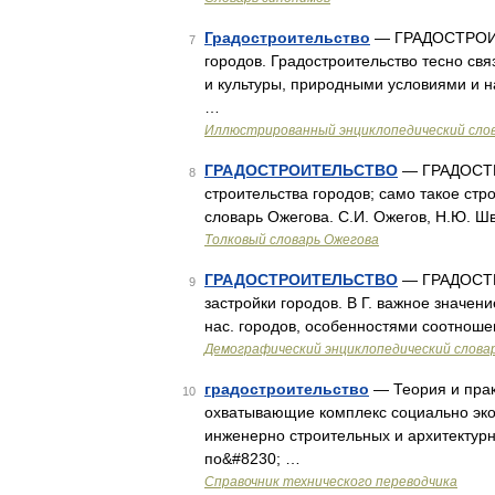
Градостроительство
— ГРАДОСТРОИТЕ
7
городов. Градостроительство тесно св
и культуры, природными условиями и 
…
Иллюстрированный энциклопедический сло
ГРАДОСТРОИТЕЛЬСТВО
— ГРАДОСТРО
8
строительства городов; само такое стро
словарь Ожегова. С.И. Ожегов, Н.Ю. Ш
Толковый словарь Ожегова
ГРАДОСТРОИТЕЛЬСТВО
— ГРАДОСТРО
9
застройки городов. В Г. важное значе
нас. городов, особенностями соотноше
Демографический энциклопедический слова
градостроительство
— Теория и прак
10
охватывающие комплекс социально экон
инженерно строительных и архитектур
по&#8230; …
Справочник технического переводчика