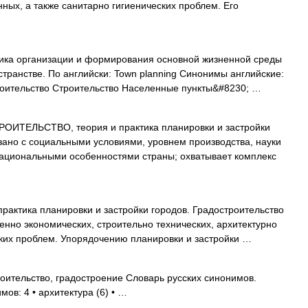
нных, а также санитарно гигиенических проблем. Его
ика организации и формирования основной жизненной среды
странстве. По английски: Town planning Синонимы английские:
троительство Строительство Населенные пункты&#8230; …
ИТЕЛЬСТВО, теория и практика планировки и застройки
язано с социальными условиями, уровнем производства, науки
национальными особенностями страны; охватывает комплекс
рактика планировки и застройки городов. Градостроительство
нно экономических, строительно технических, архитектурно
ских проблем. Упорядочению планировки и застройки …
оительство, градостроение Словарь русских синонимов.
мов: 4 • архитектура (6) • …