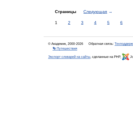
Страницы
Следующая
→
1
2
3
4
5
6
© Академик, 2000-2026
Обратная связь:
Техподдерж
👣 Путешествия
Экспорт словарей на сайты
, сделанные на PHP,
Jo