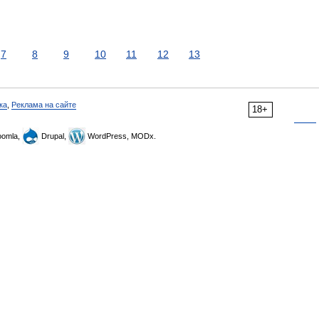
7
8
9
10
11
12
13
ка
,
Реклама на сайте
18+
omla,
Drupal,
WordPress, MODx.